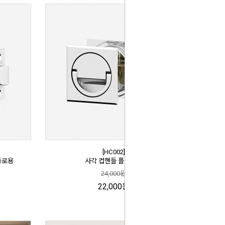
[HC002]
통로용
사각 컵핸들 플러쉬링
24,000원
22,000원