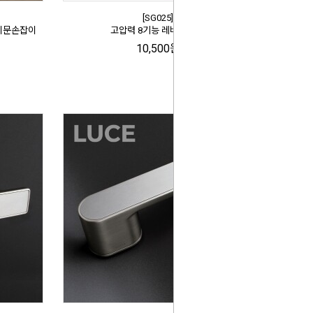
[SG025]
리문손잡이
고압력 8기능 레버 분사기
10,500원