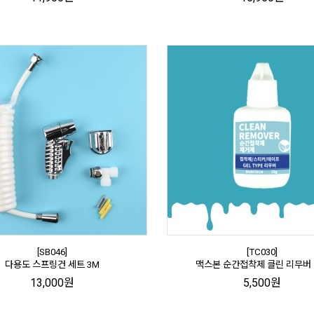
[SB046]
[TC030]
다용도 스프링건 세트 3M
맥스본 순간접착제 클린 리무버 
13,000원
5,500원