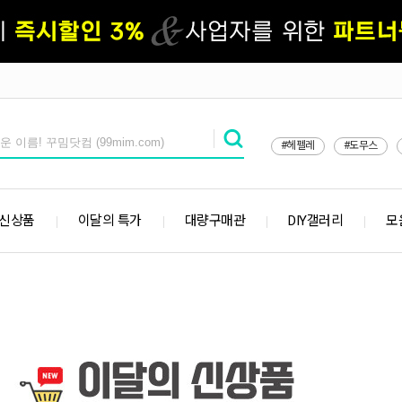
#헤펠레
#도무스
 신상품
이달의 특가
대량구매관
DIY갤러리
모