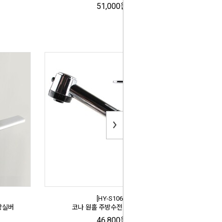
51,000원
[HY-S1060]
광실버
코나 원홀 주방수전 HY-S1060
46,800원