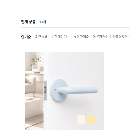
전체 상품
180
개
|
|
|
|
|
인기순
최근등록순
판매인기순
낮은가격순
높은가격순
상품평많은