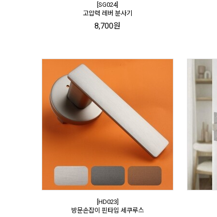
[SG024]
고압력 레버 분사기
8,700원
[HD023]
방문손잡이 핀타입 세쿠루스