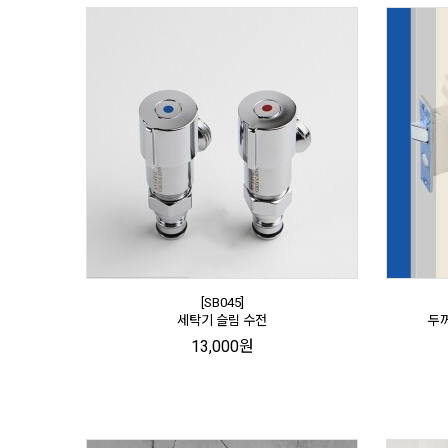
[SB045]
세탁기 슬림 수전
두꺼
13,000원