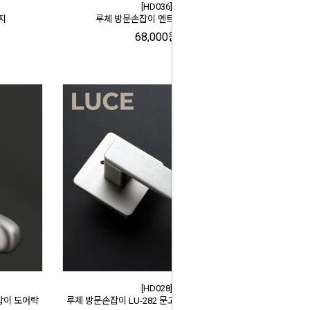
[HD036]
지
루체 방문손잡이 엔트런스 라운드
68,000원
[HD028]
손잡이 도어락
루체 방문손잡이 LU-282 문고리 문손잡이 도어락