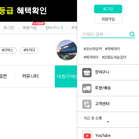
로그인
회원가입
로그인
회원가입
장바구니
0
주문/배송
마이페이지
|
|
|
|
#코브라앙카
#마케마키
#아덱스
#마끼다
#메가타이
#강화도어손잡이
장바구니
음전
커뮤니티
대량구매신청
공지사항
주문/배송
고객센터
최근 본 상품
YouTube