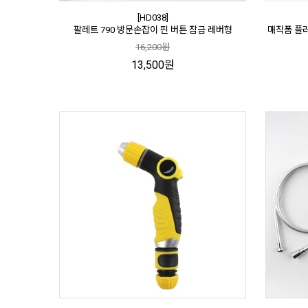
[HD038]
팔레트 790 방문손잡이 핀 버튼 잠금 레버형
매직폼 플러
16,200원
13,500원