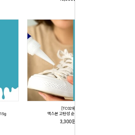
[TC029]
15g
맥스본 고탄성 순간접착제
3,300원