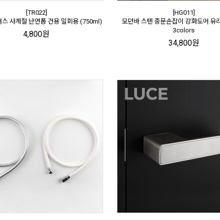
[TR022]
[HG011]
스 사계절 난연폼 건용 일회용 (750ml)
모던바 스텐 중문손잡이 강화도어 유
3colors
4,800원
34,800원