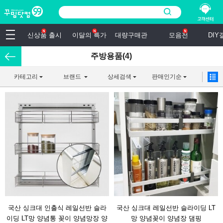
신상품 출시
이달의 특가
대량구매관
모음전
DI
주방용품(4)
카테고리
브랜드
상세검색
판매인기순
국산 싱크대 인출식 레일선반 슬라
국산 싱크대 레일선반 슬라이딩 LT
이딩 LT망 양념통 꽂이 양념망장 양
망 양념꽂이 양념장 댐핑