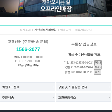
회사소개
|
개인정보처리방침
|
이용약관
|
제휴/입점안내
고객센터 (주문/배송 문의)
무통장 입금정보
1566-2077
예금주 : (주)철물마트
MON-FRI 09:00 - 18:00
LUNCH 12:00 - 13:00
기업
복사
223-123239-01-024
토/일/공휴일 휴무
국민
복사
718201-01-205674
농협
복사
301-0168-3882-11
회원 1:1 문의
상품 및 사용방법 문의
주문배송
교환반품취소