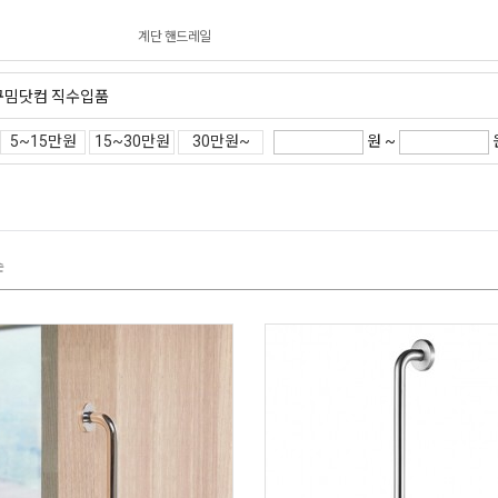
계단 핸드레일
꾸밈닷컴 직수입품
원 ~
5~15만원
15~30만원
30만원~
순