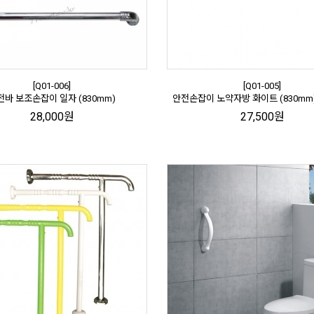
[Q01-006]
[Q01-005]
전바 보조손잡이 일자 (830mm)
안전손잡이 노약자방 화이트 (830mm) 
28,000원
27,500원