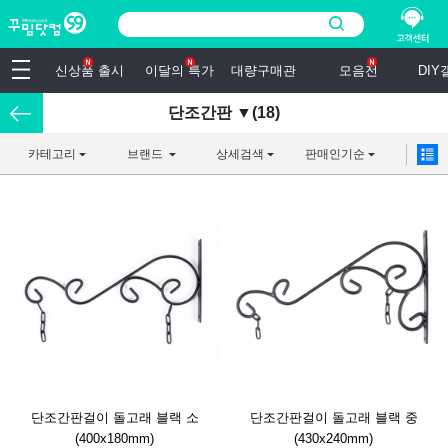
신상품 출시
이달의 특가
대량구매관
모음전
DI
단조간판 ▼(18)
카테고리
브랜드
상세검색
판매인기순
단조간판걸이 돌고래 블랙 소
단조간판걸이 돌고래 블랙 중
(400x180mm)
(430x240mm)