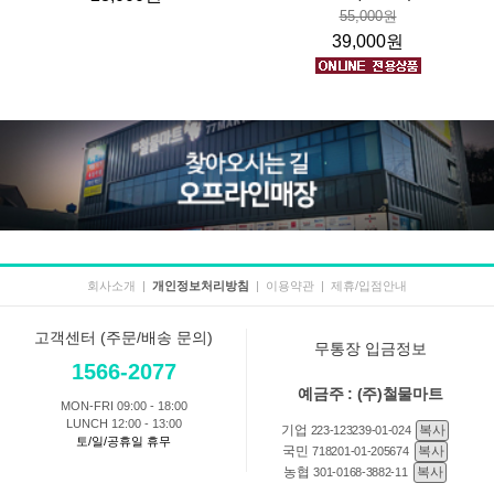
55,000원
39,000원
회사소개
|
개인정보처리방침
|
이용약관
|
제휴/입점안내
고객센터 (주문/배송 문의)
무통장 입금정보
1566-2077
예금주 : (주)철물마트
MON-FRI 09:00 - 18:00
LUNCH 12:00 - 13:00
기업
복사
223-123239-01-024
토/일/공휴일 휴무
국민
복사
718201-01-205674
농협
복사
301-0168-3882-11