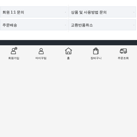
회원 1:1 문의
상품 및 사용방법 문의
주문배송
교환반품취소
COMPANY : (주)철물마트 / CEO : 이숙열
ADDRESS : 인천광역시 검단구 봉수대로 1213 ((주)철물마트)
CALL CENTER :
1566-2077
| FAX : 0303-0202-2077
회원가입
마이꾸밈
홈
장바구니
주문조회
E-MAIL : help@99mim.com
개인정보보호책임자 : 이숙열
사업자등록번호 : 305-86-38841
[사업자확인]
통신판매업 신고번호 : 2016-인천서구-0910호
COPYRIGHTⓒ2000 77MART.CO.KR | 99MIM.COM ALL RIGHTS RESERVED.
PC버전으로 보기