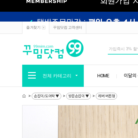
즐겨찾기
꾸밈닷컴 고객센터
전체 카테고리
HOME
이달의
>
>
>
손잡이/도어락 ▼
방문손잡이 ▼
레버 버튼형