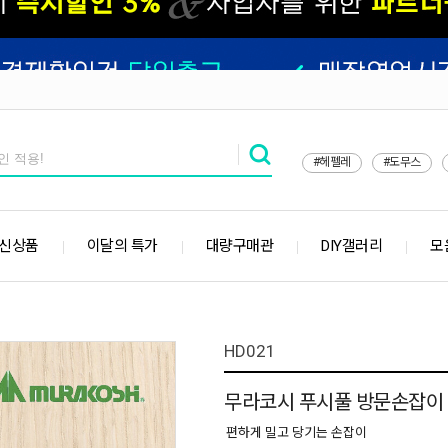
#헤펠레
#도무스
 신상품
이달의 특가
대량구매관
DIY갤러리
모
HD021
무라코시 푸시풀 방문손잡이
편하게 밀고 당기는 손잡이