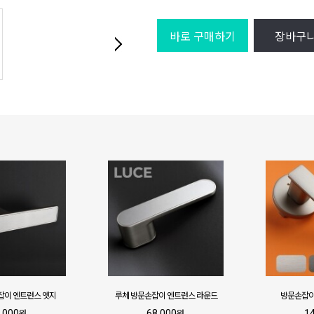
바로 구매하기
장바구
잡이 엔트런스 엣지
루체 방문손잡이 엔트런스 라운드
방문손잡이
,000
68,000
1
원
원