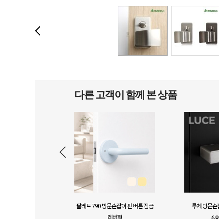
다른 고객이 함께 본 상품
 론드 문고리 무광실
팔레트 790 방문손잡이 핀 버튼 잠금
루체 방문손
버
레버형
68