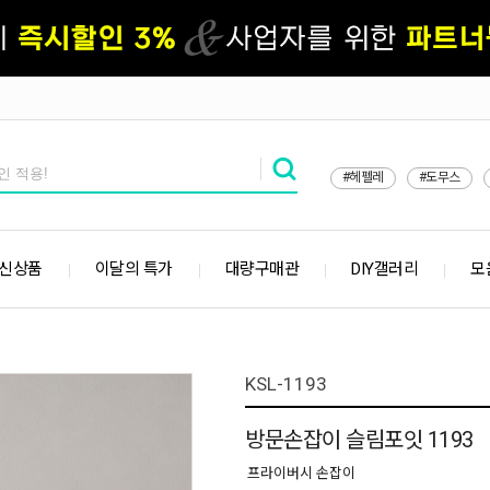
#헤펠레
#도무스
 신상품
이달의 특가
대량구매관
DIY갤러리
모
KSL-1193
방문손잡이 슬림포잇 1193
프라이버시 손잡이