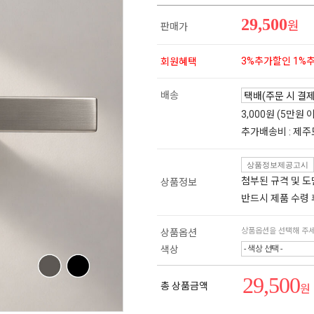
29,500
원
판매가
3%추가할인 1%
회원혜택
배송
3,000원 (5만원
추가배송비 : 제주
상품정보제공고시
첨부된 규격 및 
상품정보
반드시 제품 수령
상품옵션을 선택해 주
상품옵션
색상
- 색상 선택 -
29,500
총 상품금액
원