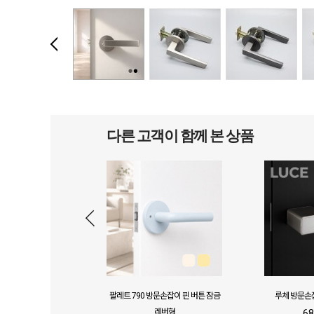
다른 고객이 함께 본 상품
 론드 문고리 무광실
팔레트 790 방문손잡이 핀 버튼 잠금
루체 방문손
버
레버형
68