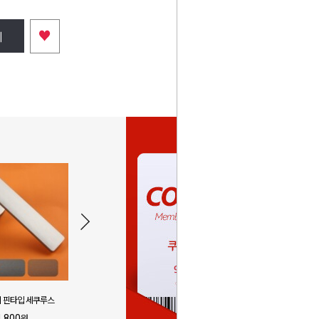
♥
니
 핀타입 세쿠루스
로그 방문손잡이 BPL-802
루체 방문손잡이
잡
4,800
17,900
원
원