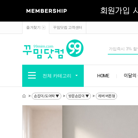
즐겨찾기
꾸밈닷컴 고객센터
전체 카테고리
HOME
이달의
>
>
>
손잡이/도어락 ▼
방문손잡이 ▼
레버 버튼형