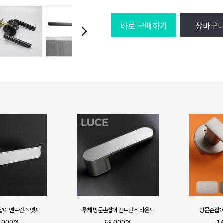
바로 구매하기
장바구
잡이 엔트런스 엣지
루체 방문손잡이 엔트런스 라운드
방문손잡이
,000
68,000
1
원
원