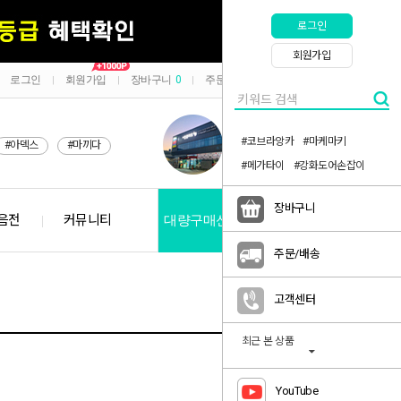
로그인
회원가입
로그인
회원가입
장바구니
0
주문/배송
마이페이지
|
|
|
|
#코브라앙카
#마케마키
#아덱스
#마끼다
#메가타이
#강화도어손잡이
장바구니
음전
커뮤니티
대량구매신청
공지사항
주문/배송
고객센터
최근 본 상품
YouTube