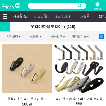
신상품 출시
이달의 특가
대량구매관
모음전
DI
옷걸이/다용도걸이 ▼(119)
카테고리
브랜드
상세검색
판매인기순
올챙이 1구 벽면 옷걸이 후크
벽면 옷걸이 후크 피스고정 걸이류
36종
500원