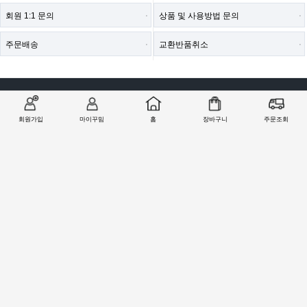
회원 1:1 문의
상품 및 사용방법 문의
주문배송
교환반품취소
COMPANY : (주)철물마트 / CEO : 이숙열
ADDRESS : 인천광역시 검단구 봉수대로 1213 ((주)철물마트)
CALL CENTER :
1566-2077
| FAX : 0303-0202-2077
회원가입
마이꾸밈
홈
장바구니
주문조회
E-MAIL : help@99mim.com
개인정보보호책임자 : 이숙열
사업자등록번호 : 305-86-38841
[사업자확인]
통신판매업 신고번호 : 2016-인천서구-0910호
COPYRIGHTⓒ2000 77MART.CO.KR | 99MIM.COM ALL RIGHTS RESERVED.
PC버전으로 보기