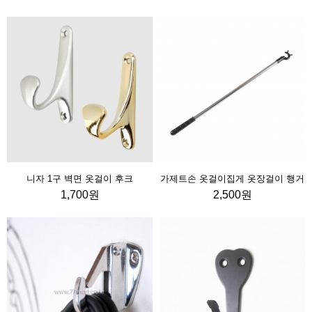
니자 1구 벽면 옷걸이 후크
가제트손 옷걸이집게 옷장걸이 행거
1,700원
2,500원