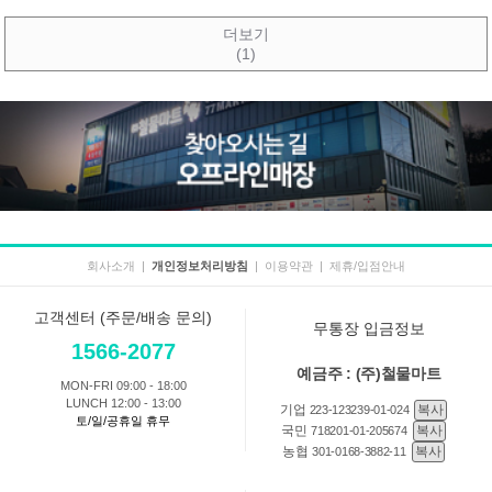
더보기
(1)
회사소개
|
개인정보처리방침
|
이용약관
|
제휴/입점안내
고객센터 (주문/배송 문의)
무통장 입금정보
1566-2077
예금주 : (주)철물마트
MON-FRI 09:00 - 18:00
LUNCH 12:00 - 13:00
기업
복사
223-123239-01-024
토/일/공휴일 휴무
국민
복사
718201-01-205674
농협
복사
301-0168-3882-11