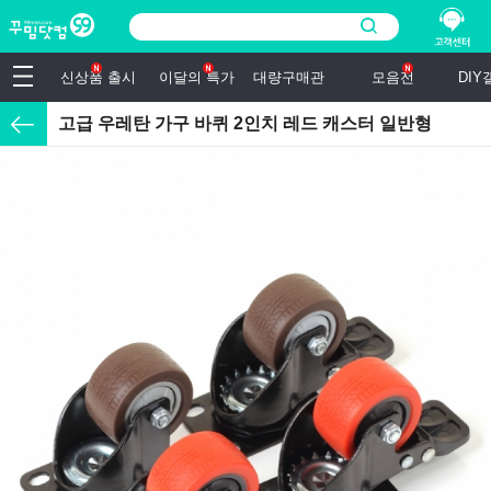
신상품 출시
이달의 특가
대량구매관
모음전
DI
고급 우레탄 가구 바퀴 2인치 레드 캐스터 일반형