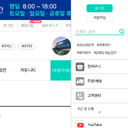
로그인
회원가입
로그인
회원가입
장바구니
0
주문/배송
마이페이지
|
|
|
|
#코브라앙카
#마케마키
#아덱스
#마끼다
#메가타이
#강화도어손잡이
장바구니
음전
커뮤니티
대량구매신청
공지사항
주문/배송
고객센터
최근 본 상품
드
YouTube