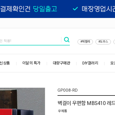
#헤펠레
#도무스
 신상품
이달의 특가
대량구매관
DIY갤러리
모
GP008-RD
벽걸이 우편함 MBS410 레
우체통