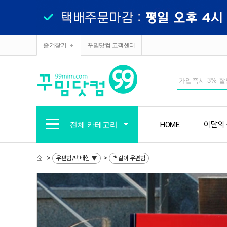
즐겨찾기
꾸밈닷컴 고객센터
전체 카테고리
HOME
이달의
>
>
우편함/택배함 ▼
벽걸이 우편함