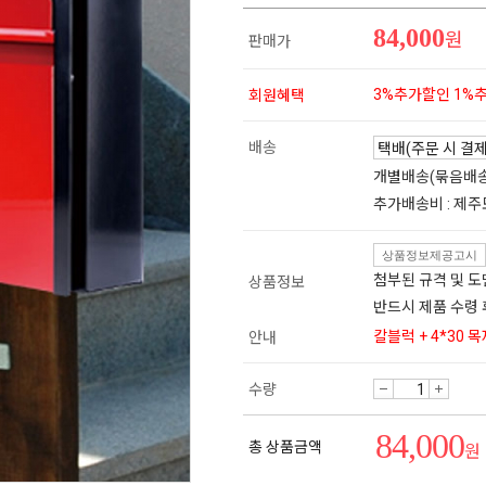
84,000
원
판매가
3%추가할인 1%
회원혜택
배송
개별배송(묶음배
추가배송비 : 제주
상품정보제공고시
첨부된 규격 및 
상품정보
반드시 제품 수령
칼블럭 + 4*30 
안내
수량
84,000
총 상품금액
원